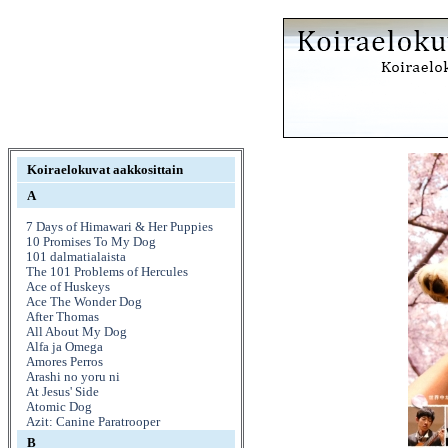
Koiraelokuvat aakkosittain
A
7 Days of Himawari & Her Puppies
10 Promises To My Dog
101 dalmatialaista
The 101 Problems of Hercules
Ace of Huskeys
Ace The Wonder Dog
After Thomas
All About My Dog
Alfa ja Omega
Amores Perros
Arashi no yoru ni
At Jesus' Side
Atomic Dog
Azit: Canine Paratrooper
B