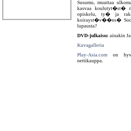
Susumu, muuttaa ulkoma
kasvaa koulutyt�st� n
opiskelu, ty� ja ra
koirayst�v��ns� Socks
lupausta?
DVD-julkaisu:
ainakin Ja
Kuvagalleria
Play-Asia.com
on hyv�k
nettikauppa.