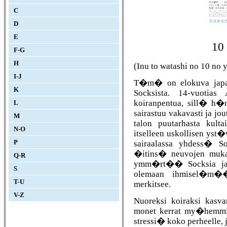
C
D
E
10
F-G
H
(Inu to watashi no 10 no
I-J
T�m� on elokuva japan
K
Socksista. 14-vuotia
koiranpentua, sill� h�n
L
sairastuu vakavasti ja j
M
talon puutarhasta kult
N-O
itselleen uskollisen 
sairaalassa yhdess� So
P
�itins� neuvojen muka
Q-R
ymm�rt�� Socksia ja
S
olemaan ihmisel�m�� 
T-U
merkitsee.
V-Z
Nuoreksi koiraksi kasva
monet kerrat my�hemmi
stressi� koko perheelle, 