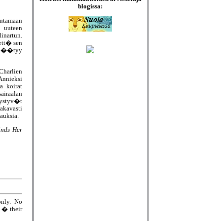
blogissa:
antamaan
 uuteen
inartun.
ett� sen
 p��tyy
 Charlien
Annieksi
a koirat
airaalan
ystyv�t
akavasti
auksia.
inds Her
only. No
e � their