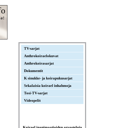
TV-sarjat
Anthrokoiraelokuvat
Anthrokoirasarjat
Dokumentit
K sinukke- ja koirapukusarjat
Sekalaisia koirael inhahmoja
Tosi-TV-sarjat
Videopelit
Koirael inanimaatioiden arvosteluja