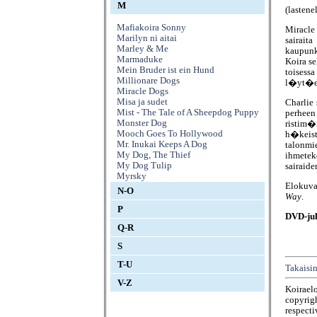
M
(lasten
Mafiakoira Sonny
Miracle
Marilyn ni aitai
sairai
Marley & Me
kaupunk
Marmaduke
Koira s
Mein Bruder ist ein Hund
toises
Millionare Dogs
l�yt�e
Miracle Dogs
Misa ja sudet
Charlie 
Mist - The Tale of A Sheepdog Puppy
perheen
Monster Dog
ristim�
Mooch Goes To Hollywood
h�keist
Mr. Inukai Keeps A Dog
talonm
My Dog, The Thief
ihmetek
My Dog Tulip
sairaid
Myrsky
Elokuva
N-O
Way
.
P
DVD-jul
Q-R
S
T-U
Takaisin
V-Z
Koirael
copyrigh
respecti