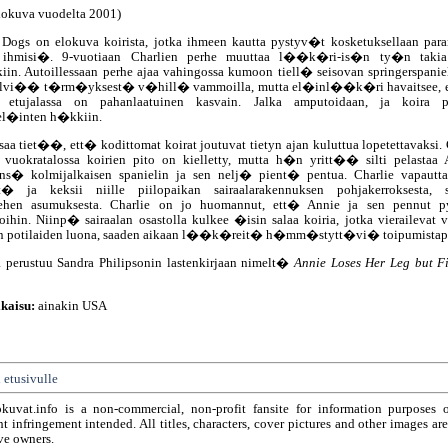
elokuva vuodelta 2001)
 Dogs on elokuva koirista, jotka ihmeen kautta pystyv�t kosketuksellaan par
ta ihmisi�. 9-vuotiaan Charlien perhe muuttaa l��k�ri-is�n ty�n takia
iin. Autoillessaan perhe ajaa vahingossa kumoon tiell� seisovan springerspaniel
elvi�� t�rm�yksest� v�hill� vammoilla, mutta el�inl��k�ri havaitsee, 
sa etujalassa on pahanlaatuinen kasvain. Jalka amputoidaan, ja koira
l�inten h�kkiin.
saa tiet��, ett� kodittomat koirat joutuvat tietyn ajan kuluttua lopetettavaksi.
 vuokratalossa koirien pito on kielletty, mutta h�n yritt�� silti pelastaa 
ns� kolmijalkaisen spanielin ja sen nelj� pient� pentua. Charlie vapautta
� ja keksii niille piilopaikan sairaalarakennuksen pohjakerroksesta, s
iehen asumuksesta. Charlie on jo huomannut, ett� Annie ja sen pennut p
oihin. Niinp� sairaalan osastolla kulkee �isin salaa koiria, jotka vierailevat v
en potilaiden luona, saaden aikaan l��k�reit� h�mm�stytt�vi� toipumistap
 perustuu Sandra Philipsonin lastenkirjaan nimelt�
Annie Loses Her Leg but F
kaisu:
ainakin USA
 etusivulle
okuvat.info is a non-commercial, non-profit fansite for information purposes 
t infringement intended. All titles, characters, cover pictures and other images ar
ve owners.