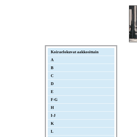
Koiraelokuvat aakkosittain
A
B
C
D
E
F-G
H
I-J
K
L