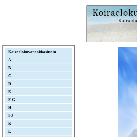
Koiraelokuvat aakkosittain
A
B
C
D
E
F-G
H
I-J
K
L