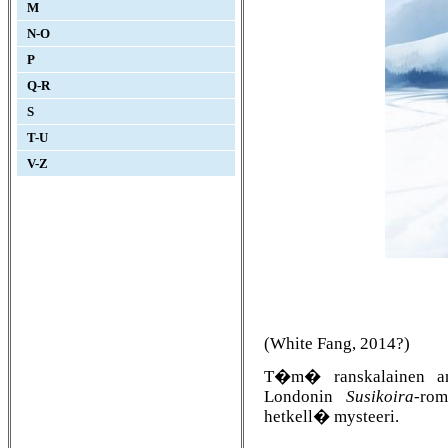
M
N-O
P
Q-R
S
T-U
V-Z
(White Fang, 2014?)
T�m� ranskalainen ani
Londonin
Susikoira
-rom
hetkell� mysteeri.