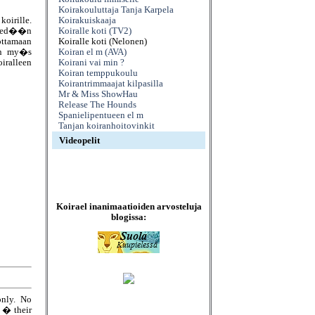
Koirakouluttaja Tanja Karpela
oirille.
Koirakuiskaaja
ied��n
Koiralle koti (TV2)
ottamaan
Koiralle koti (Nelonen)
aan my�s
Koiran el m (AVA)
iralleen
Koirani vai min ?
Koiran temppukoulu
Koirantrimmaajat kilpasilla
Mr & Miss ShowHau
Release The Hounds
Spanielipentueen el m
Tanjan koiranhoitovinkit
Videopelit
Koirael inanimaatioiden arvosteluja
blogissa:
only. No
e � their