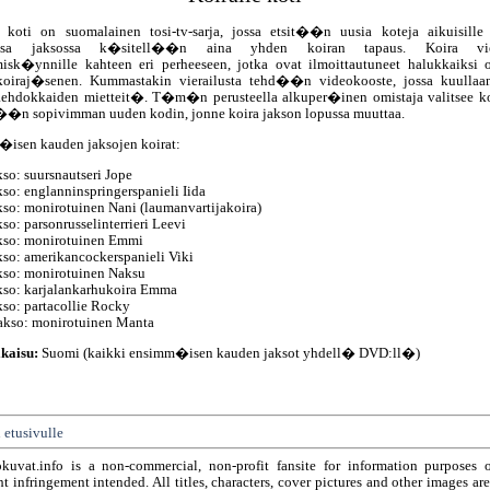
e koti on suomalainen tosi-tv-sarja, jossa etsit��n uusia koteja aikuisille k
sessa jaksossa k�sitell��n aina yhden koiran tapaus. Koira v
misk�ynnille kahteen eri perheeseen, jotka ovat ilmoittautuneet halukkaiksi 
oiraj�senen. Kummastakin vierailusta tehd��n videokooste, jossa kuull
aehdokkaiden mietteit�. T�m�n perusteella alkuper�inen omistaja valitsee ko
��n sopivimman uuden kodin, jonne koira jakson lopussa muuttaa.
isen kauden jaksojen koirat:
kso: suursnautseri Jope
kso: englanninspringerspanieli Iida
akso: monirotuinen Nani (laumanvartijakoira)
kso: parsonrusselinterrieri Leevi
akso: monirotuinen Emmi
akso: amerikancockerspanieli Viki
akso: monirotuinen Naksu
akso: karjalankarhukoira Emma
akso: partacollie Rocky
jakso: monirotuinen Manta
kaisu:
Suomi (kaikki ensimm�isen kauden jaksot yhdell� DVD:ll�)
 etusivulle
okuvat.info is a non-commercial, non-profit fansite for information purposes 
t infringement intended. All titles, characters, cover pictures and other images ar