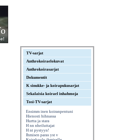
TV-sarjat
Anthrokoiraelokuvat
Anthrokoirasarjat
Dokumentit
K sinukke- ja koirapukusarjat
Sekalaisia koirael inhahmoja
Tosi-TV-sarjat
Ensimm inen koiranpentuni
Hienosti hihnassa
Hurtta ja stara
H nn nheiluttajat
H nt pystyyn!
Ihmisen paras yst v
Koirakoulu ihmiselle