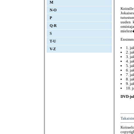
M
Koirall
N-O
Jokai
tutustu
P
uuden k
Q-R
omistaj
mielest
S
Ensimm�
T-U
1. ja
V-Z
2. ja
3. j
4. ja
5. j
6. j
7. j
8. j
9. j
10. 
DVD-jul
Takaisin
Koirael
copyrigh