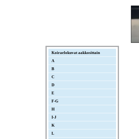
Koiraelokuvat aakkosittain
A
B
C
D
E
F-G
H
I-J
K
L