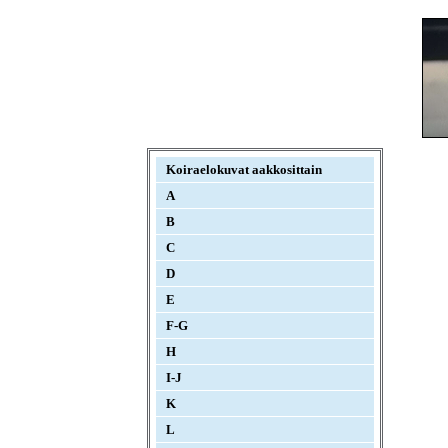
Koiraelokuvat aakkosittain
A
B
C
D
E
F-G
H
I-J
K
L