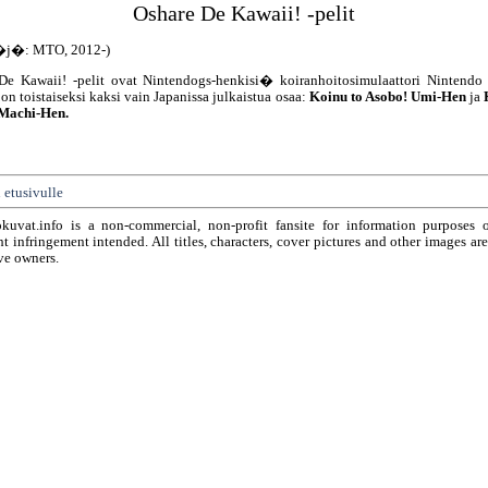
Oshare De Kawaii! -pelit
�j�: MTO, 2012-)
De Kawaii! -pelit ovat Nintendogs-henkisi� koiranhoitosimulaattori Nintendo 
 on toistaiseksi kaksi vain Japanissa julkaistua osaa:
Koinu to Asobo! Umi-Hen
ja
Machi-Hen.
 etusivulle
okuvat.info is a non-commercial, non-profit fansite for information purposes 
t infringement intended. All titles, characters, cover pictures and other images ar
ve owners.