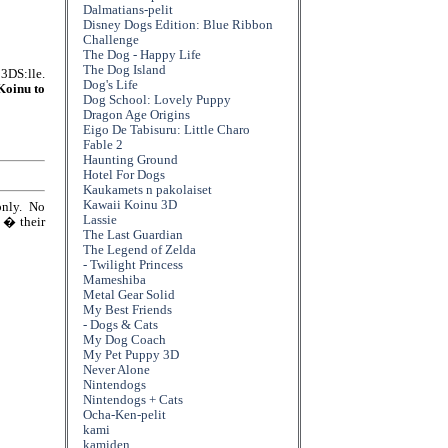
Dalmatians-pelit
Disney Dogs Edition: Blue Ribbon
Challenge
The Dog - Happy Life
The Dog Island
3DS:lle.
Dog's Life
Koinu to
Dog School: Lovely Puppy
Dragon Age Origins
Eigo De Tabisuru: Little Charo
Fable 2
Haunting Ground
Hotel For Dogs
Kaukamets n pakolaiset
Kawaii Koinu 3D
only. No
Lassie
e � their
The Last Guardian
The Legend of Zelda
- Twilight Princess
Mameshiba
Metal Gear Solid
My Best Friends
- Dogs & Cats
My Dog Coach
My Pet Puppy 3D
Never Alone
Nintendogs
Nintendogs + Cats
Ocha-Ken-pelit
kami
kamiden