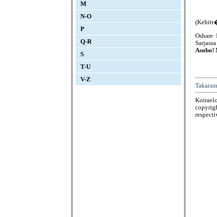
M
N-O
(Kehitt
P
Oshare 
Q-R
Sarjassa
Asobo! 
S
T-U
V-Z
Takaisin
Koirael
copyrigh
respecti