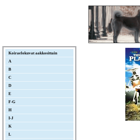
Koiraelokuvat aakkosittain
A
B
C
D
E
F-G
H
I-J
K
L