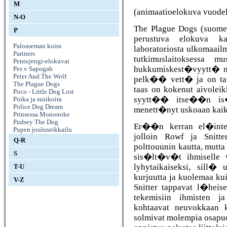
M
(animaatioelokuva vuodel
N-O
The Plague Dogs (suomek
P
perustuva elokuva ka
Paloaseman koira
laboratoriosta ulkoma
Partners
tutkimuslaitoksessa 
Pentujengi-elokuvat
hukkumiskest�vyytt� m
Pes v Sapogah
Peter And The Wolf
pelk�� vett� ja on taip
The Plague Dogs
taas on kokenut aivoleikk
Poco - Little Dog Lost
syytt�� itse��n is�
Poika ja susikoira
Police Dog Dream
menett�nyt uskoaan kaikk
Prinsessa Mononoke
Pudsey The Dog
Er��n kerran el�inten
Pupen jouluseikkailu
jolloin Rowf ja Snit
Q-R
polttouunin kautta, mutt
S
sis�lt�v�t ihmiselle v
lyhytaikaiseksi, sill
T-U
kurjuutta ja kuolemaa k
V-Z
Snitter tappavat l�hei
tekemisiin ihmisten j
kohtaavat neuvokkaan 
solmivat molempia osap