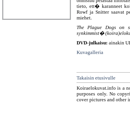
onnistuu pelastaa liittola
tieto, ett� karanneet ko
Rowf ja Snitter saavat 
miehet.
The Plague Dogs on se
synkimmist� (koira)elokuv
DVD-julkaisu:
ainakin U
Kuvagalleria
Takaisin etusivulle
Koiraelokuvat.info is a n
purposes only. No copyrig
cover pictures and other 