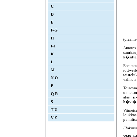
C
D
E
F-G
H
(draama
I-J
Amores 
suurkau
K
k�sittel
L
Ensimm
M
rottwe
taistelu
N-O
vaimon 
P
Toises
onnetto
Q-R
alas r
h�vi�mi
S
T-U
Viimei
loukka
V-Z
punnits
Elokuva
VHS-jul