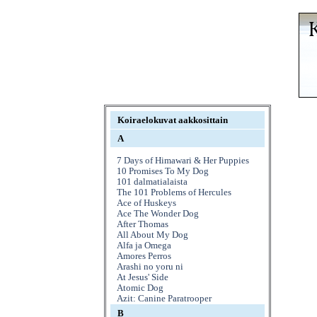
Koiraelokuvat aakkosittain
A
7 Days of Himawari & Her Puppies
10 Promises To My Dog
101 dalmatialaista
The 101 Problems of Hercules
Ace of Huskeys
Ace The Wonder Dog
After Thomas
All About My Dog
Alfa ja Omega
Amores Perros
Arashi no yoru ni
At Jesus' Side
Atomic Dog
Azit: Canine Paratrooper
B