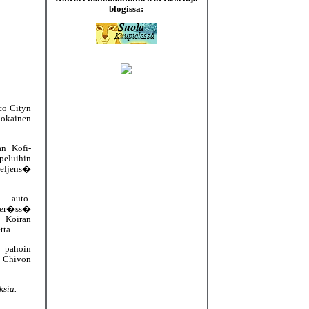
blogissa:
co Cityn
jokainen
n Kofi-
eluihin
 veljens�
a auto-
 per�ss�
 Koiran
tta.
 pahoin
 Chivon
sia.