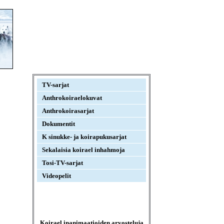
TV-sarjat
Anthrokoiraelokuvat
Anthrokoirasarjat
Dokumentit
K sinukke- ja koirapukusarjat
Sekalaisia koirael inhahmoja
Tosi-TV-sarjat
Videopelit
Koirael inanimaatioiden arvosteluja