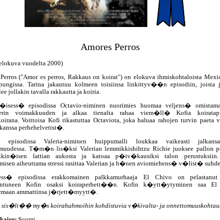
Amores Perros
elokuva vuodelta 2000)
Perros ("Amor es perros, Rakkaus on koirat") on elokuva ihmiskohtaloista Mexi
pungissa. Tarina jakautuu kolmeen toisiinsa linkittyv��n episodiin, joista 
ee jollakin tavalla rakkautta ja koiria.
�isess� episodissa Octavio-niminen nuorimies huomaa veljens� omistama
ilerin voimakkuuden ja alkaa tienalta rahaa viem�ll� Kofia koiratapp
koirana. Voittoisa Kofi rikastuttaa Octaviota, joka haluaa rahojen turvin paeta
kanssa perhehelvetist�.
sa episodissa Valeria-niminen huippumalli loukkaa vaikeasti jalkans
muudessa. T�m�n lis�ksi Valerian lemmikkishihtzu Richie juoksee pallon
ikkin�isen lattian aukosta ja katoaa p�iv�kausiksi talon perustuksiin.
sen aiheuttama stressi rasittaa Valerian ja h�nen aviomiehens� v�list� suhde
sess� episodissa erakkomainen palkkamurhaaja El Chivo on pelastanut
antuneen Kofin osaksi koiraperhett��n. Kofin k�ytt�ytyminen saa El
emaan ammattinsa j�rjett�myytt�.
 sis�lt�� my�s koirahahmoihin kohdistuvia v�kivalta- ja onnettomuuskohtauk
kaisu:
Suomi