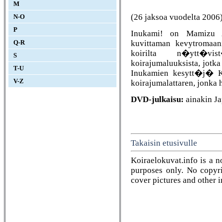
M
(26 jaksoa vuodelta 2006
N-O
P
Inukami! on Mamizu A
kuvittaman kevytromaani
Q-R
koirilta n�ytt�vis
S
koirajumaluuksista, jotk
T-U
Inukamien kesytt�j� K
V-Z
koirajumalattaren, jonka 
DVD-julkaisu:
ainakin Ja
Takaisin etusivulle
Koiraelokuvat.info is a n
purposes only. No copyrig
cover pictures and other 