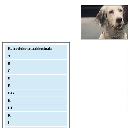
Koiraelokuvat aakkosittain
A
B
C
D
E
F-G
H
I-J
K
L