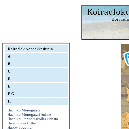
Koiraelokuvat aakkosittain
A
B
C
D
E
F-G
H
Hachiko Monogatari
Hachiko Monogatari Anime
Hachiko - tarina uskollisuudesta
Hambone & Hillie
Happy Together