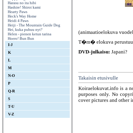
Harasu no ita hibi
Hashire! Shiroi kami
Hearty Paws
Heck's Way Home
Heidi 4 Paws
Heiji - The Mountain Guide Dog
Hei, kuka puhuu nyt?
(animaatioelokuva vuodel
Helen - pienen ketun tarina
Hoero! Bun Bun
T�m� elokuva perustu
I-J
DVD-julkaisu:
Japani?
K
L
M
N-O
Takaisin etusivulle
P
Koiraelokuvat.info is a n
Q-R
purposes only. No copyrig
S
cover pictures and other 
T-U
V-Z