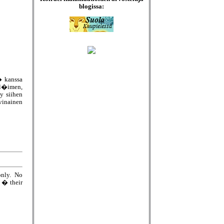
blogissa:
� kanssa
el�imen,
y siihen
vinainen
only. No
e � their