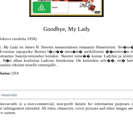
Goodbye, My Lady
elokuva vuodelta 1956)
e, My Lady
on James H. Streetin samannimisen romaanin filmatisointi. Set�ns
4-vuotias orpopoika Skeeter l�yt�� mets�st� merkillisesti ��ntelev�n 
oittautuu basenji-rotuiseksi koiraksi. Skeeter nime�� koiran Ladyksi ja kiinty
i. H�n alkaa kouluttaa Ladysta lintukoiraa. On kuitenkin selv��, ett� har
kuuluu oikeasti toiselle omistajalle...
kaisu:
USA
 etusivulle
okuvat.info is a non-commercial, non-profit fansite for information purposes 
t infringement intended. All titles, characters, cover pictures and other images ar
ve owners.