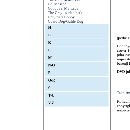
Go, Masao!
Goodbye, My Lady
The Grey - suden hetki
Greyfriars Bobby
Guard Dog/Guide Dog
H
I-J
(perhe-
K
Goodby
L
asuva 1
joka os
M
nopeast
basenji 
N-O
DVD-jul
P
Q-R
S
Takaisin
T-U
Koirael
V-Z
copyrigh
respecti