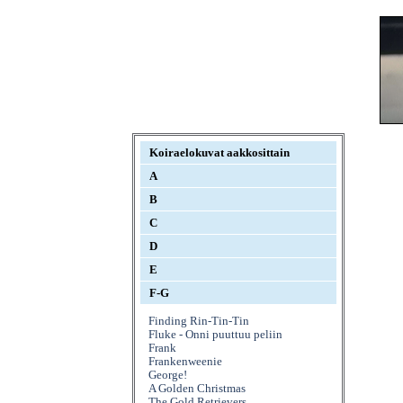
Koiraelokuvat aakkosittain
A
B
C
D
E
F-G
Finding Rin-Tin-Tin
Fluke - Onni puuttuu peliin
Frank
Frankenweenie
George!
A Golden Christmas
The Gold Retrievers