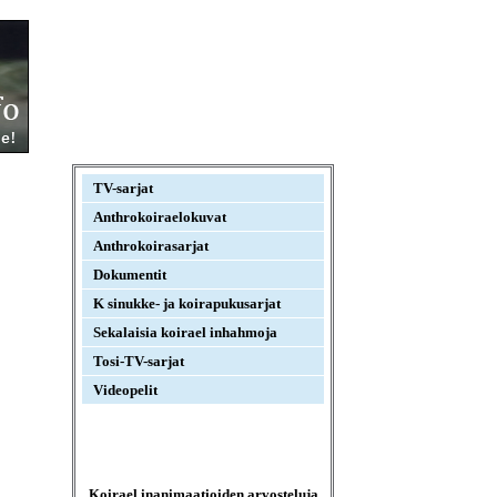
TV-sarjat
Anthrokoiraelokuvat
Anthrokoirasarjat
Dokumentit
K sinukke- ja koirapukusarjat
Sekalaisia koirael inhahmoja
Tosi-TV-sarjat
Videopelit
Koirael inanimaatioiden arvosteluja