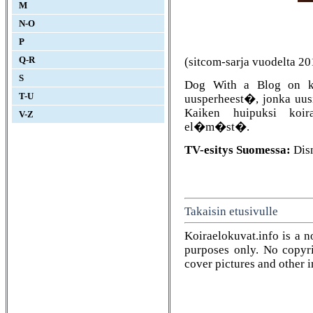
M
N-O
P
(sitcom-sarja vuodelta 20
Q-R
S
Dog With a Blog on kom
T-U
uusperheest�, jonka uus
Kaiken huipuksi koira
V-Z
el�m�st�.
TV-esitys Suomessa:
Disn
Takaisin etusivulle
Koiraelokuvat.info is a n
purposes only. No copyrig
cover pictures and other 