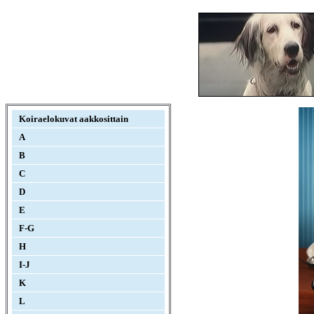
Koiraelokuvat aakkosittain
A
B
C
D
E
F-G
H
I-J
K
L