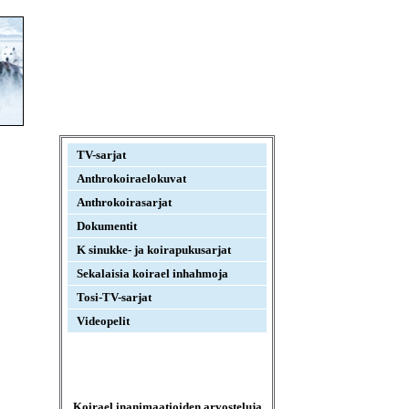
TV-sarjat
Anthrokoiraelokuvat
Anthrokoirasarjat
Dokumentit
K sinukke- ja koirapukusarjat
Sekalaisia koirael inhahmoja
Tosi-TV-sarjat
Videopelit
Koirael inanimaatioiden arvosteluja