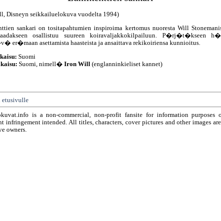
ll, Disneyn seikkailuelokuva vuodelta 1994)
ttien sankari on tositapahtumien inspiroima kertomus nuoresta Will Stonemanis
saadakseen osallistuu suureen koiravaljakkokilpailuun. P�rj�t�kseen h
v� er�maan asettamista haasteista ja ansaittava rekikoiriensa kunnioitus.
kaisu:
Suomi
kaisu:
Suomi, nimell�
Iron Will
(englanninkieliset kannet)
 etusivulle
okuvat.info is a non-commercial, non-profit fansite for information purposes 
t infringement intended. All titles, characters, cover pictures and other images ar
ve owners.