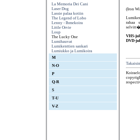
La Memoria Dei Cani
Laser Dog
(Iron Wi
Lassie palaa kotiin
Lumiken
The Legend of Lobo
rahaa 
Lenny - Ihmekoira
selvitt�
Little Orvie
Loup
VHS-jul
The Lucky One
DVD-jul
Lumihauvat
Lumikenttien sankari
Lumiukko ja Lumikoira
M
Takaisin
N-O
Koirael
P
copyrigh
Q-R
respecti
S
T-U
V-Z