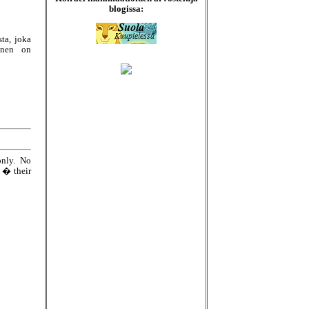
blogissa:
ta, joka
�nen on
only. No
e � their