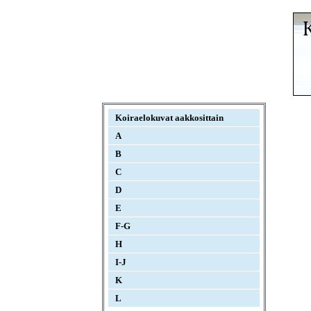
Koiraelokuvat aakkosittain
A
B
C
D
E
F-G
H
I-J
K
L