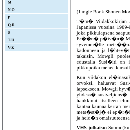
M
N-O
(Jungle Book Shonen Mow
P
T�m� Viidakkokirjan ani
Q-R
Japanissa vuosina 198
joka pikkulapsena saapu
S
Er��n� p�iv�n� Mowgl
T-U
syvemm�lle mets��n.
V-Z
kadonneen ja l�htev�
takaisin. Mowgli puol
edustalla Susi�iti o
pikkupoika menee kursail
Kun viidakon el�inasu
orvoksi, haluavat Su
lapsekseen. Mowgli hyv
yhdess� susiveljiens� 
hankkinut itselleen eli
kantaa kaunaa kerran 
mets�st�j� ei ep�r�isi
ja heid�n omaisuuteensa
VHS-julkaisu:
Suomi (kuu