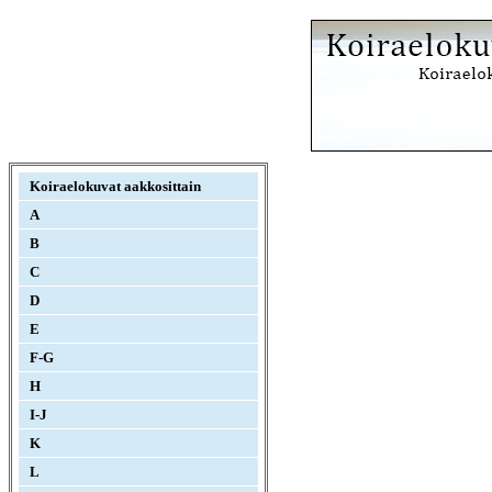
Koiraelokuvat aakkosittain
A
B
C
D
E
F-G
H
I-J
K
L